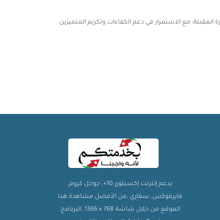
المقبلة، مع الاستمرار في دعم الكفاءات وتكريم المتميزين
يدعم إنترنت إكسبلورر 10+, جوجل كروم,
فايرفوكس, سفاري ,من الأفضل مشاهدة هذا
الموقع من خلال شاشة 768 × 1366, البرنامج